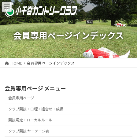
コ
ナ
ン
ビ
テ
ゲ
ン
ー
ツ
シ
会員専用ページインデックス
へ
ョ
ス
ン
キ
に
ッ
移
プ
動
HOME
会員専用ページインデックス
会員専用ページ メニュー
会員専用ページ
クラブ競技・日程・組合せ・成績
競技規定・ローカルルール
クラブ競技 ヤーテージ表