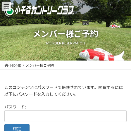
コ
ナ
ン
ビ
テ
ゲ
ン
ー
ツ
シ
メンバー様ご予約
へ
ョ
ス
ン
MEMBER RESERVATION
キ
に
ッ
移
プ
動
HOME
メンバー様ご予約
このコンテンツはパスワードで保護されています。閲覧するには
以下にパスワードを入力してください。
パスワード: