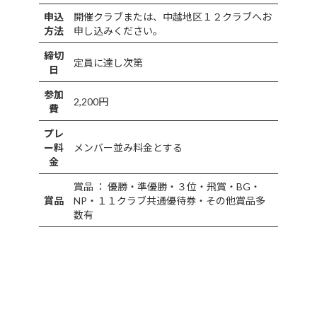
申込
開催クラブまたは、中越地区１２クラブへお
方法
申し込みください。
締切
定員に達し次第
日
参加
2,200円
費
プレ
ー料
メンバー並み料金とする
金
賞品 ： 優勝・準優勝・３位・飛賞・BG・
賞品
NP・１１クラブ共通優待券・その他賞品多
数有