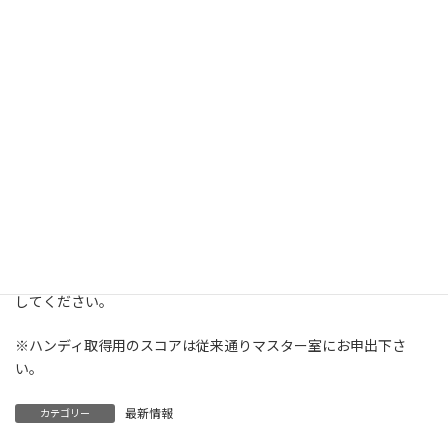
☆カートナビに入力したスコアをご自身でプリントアウトできま
す。カートナビにカート番号が表示されますのでその番号を入力
してください。
※ハンディ取得用のスコアは従来通りマスター室にお申出下さ
い。
最新情報
カテゴリー