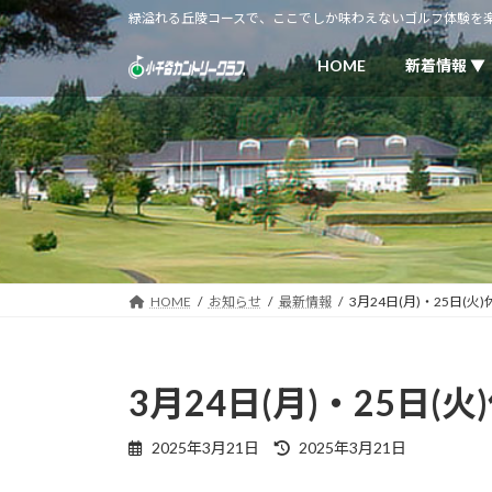
コ
ナ
緑溢れる丘陵コースで、ここでしか味わえないゴルフ体験を
ン
ビ
テ
ゲ
HOME
新着情報 ▼
ン
ー
ツ
シ
へ
ョ
ス
ン
キ
に
ッ
移
プ
動
HOME
お知らせ
最新情報
3月24日(月)・25日(
3月24日(月)・25日(
最
2025年3月21日
2025年3月21日
終
更