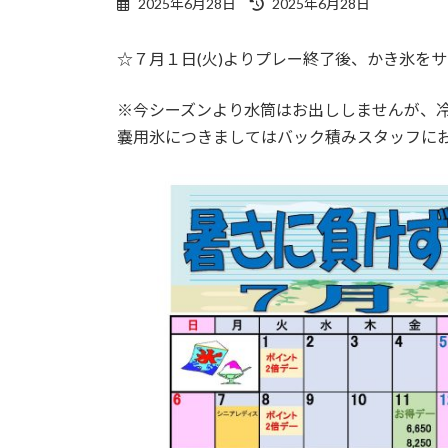
最
2025年6月28日
2025年6月28日
終
更
☆７月１日(火)よりプレー終了後、かき氷を
新
日
時
※今シーズンより水筒はお出ししませんが、
:
嚢用氷につきましてはバック積みスタッフに