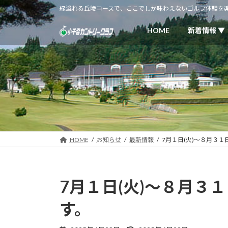
コ
ナ
緑溢れる丘陵コースで、ここでしか味わえないゴルフ体験を
ン
ビ
テ
ゲ
HOME
新着情報 ▼
ン
ー
ツ
シ
へ
ョ
ス
ン
キ
に
ッ
移
プ
動
HOME
お知らせ
最新情報
7月１日(火)～８月３１
7月１日(火)～８月３
す。