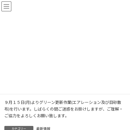
コ
ナ
ン
ビ
テ
ゲ
ン
ー
ツ
シ
お知らせ
へ
ョ
ス
ン
キ
に
ッ
移
プ
動
HOME
お知らせ
最新情報
「グリーン」更新作業のお知らせ
「グリーン」更新作業のお知らせ
最
2025年9月15日
2025年9月15日
終
更
９月１５日(月)よりグリーン更新作業(エアレーション及び目砂散
新
布)を行います。しばらくの間ご迷惑をお掛けしますが、ご理解・
日
時
ご協力をよろしくお願い致します。
:
最新情報
カテゴリー