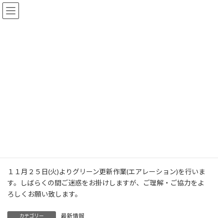
コ
ナ
ン
ビ
テ
ゲ
ン
ー
ツ
シ
お知らせ
へ
ョ
ス
ン
キ
に
ッ
移
プ
動
HOME
お知らせ
最新情報
「グリーン」更新作業のお知らせ
「グリーン」更新作業のお知らせ
最
2025年11月25日
2025年11月25日
終
更
１１月２５日(火)よりグリーン更新作業(エアレーション)を行いま
新
す。しばらくの間ご迷惑をお掛けしますが、ご理解・ご協力をよ
日
時
ろしくお願い致します。
:
最新情報
カテゴリー