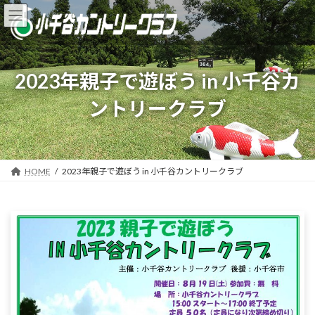
コ
ナ
ン
ビ
テ
ゲ
ン
ー
ツ
シ
2023年親子で遊ぼう in 小千谷カ
へ
ョ
ス
ン
ントリークラブ
キ
に
ッ
移
プ
動
HOME
2023年親子で遊ぼう in 小千谷カントリークラブ