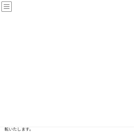
コ
ナ
ン
ビ
テ
ゲ
ン
ー
ツ
シ
お知らせ
へ
ョ
ス
ン
キ
に
ッ
移
プ
動
HOME
お知らせ
最新情報
１２月１０日で今シーズンの営業を終了いたしました。
１２月１０日で今シーズンの営
業を終了いたしました。
最
2023年12月11日
2023年12月11日
終
更
１２月１８日より事務所をクラブハウスからコース管理棟2階に移
新
転いたします。
日