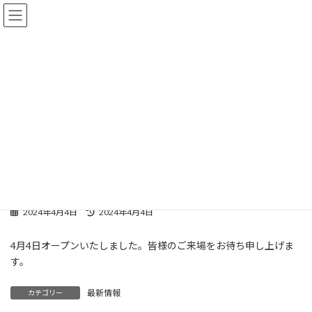
コ
ナ
ン
ビ
テ
ゲ
ン
ー
ツ
シ
お知らせ
へ
ョ
ス
ン
キ
に
ッ
移
プ
動
HOME
お知らせ
最新情報
令和6年4月4日オープン
令和6年4月4日オープン
最
2024年4月4日
2024年4月4日
終
更
4月4日オープンいたしました。皆様のご来場をお待ち申し上げま
新
す。
日
時
:
最新情報
カテゴリー