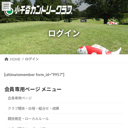
コ
ナ
ン
ビ
テ
ゲ
ン
ー
ツ
シ
ログイン
へ
ョ
ス
ン
キ
に
ッ
移
プ
動
HOME
ログイン
[ultimatemember form_id="9957"]
会員専用ページ メニュー
会員専用ページ
クラブ競技・日程・組合せ・成績
競技規定・ローカルルール