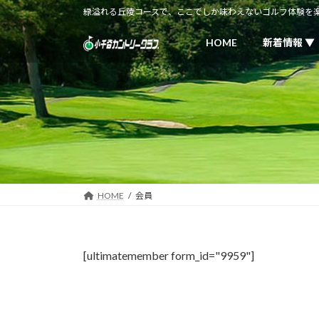
コ
ナ
緑溢れる丘陵コースで、ここでしか味わえないゴルフ体験を
ン
ビ
テ
ゲ
HOME
新着情報 ▼
ン
ー
ツ
シ
へ
ョ
ス
ン
キ
に
ッ
移
プ
動
HOME
会員
[ultimatemember form_id="9959"]