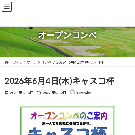
コ
ナ
ン
ビ
テ
ゲ
ン
ー
ツ
シ
オープンコンペ
へ
ョ
ス
ン
キ
に
ッ
移
プ
動
HOME
オープンコンペ
2026年6月4日(木)キャスコ杯
2026年6月4日(木)キャスコ杯
最
2026年4月3日
2026年6月9日
k.watabe
終
更
新
日
時
: