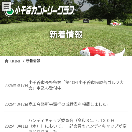
コ
ナ
ン
ビ
テ
ゲ
ン
ー
ツ
シ
新着情報
へ
ョ
ス
ン
キ
に
ッ
移
プ
動
HOME
新着情報
小千谷市長杯争奪「第40回小千谷市民親善ゴルフ大
2026年8月7日
会」申込み受付中!
商工会議所会頭杯の成績表を掲載しました。
2026年8月2日
ハンディキャップ委員会（令和８年７月３０日
（木））において、一部会員のハンディキャップが変
2026年8月1日
更となりました。